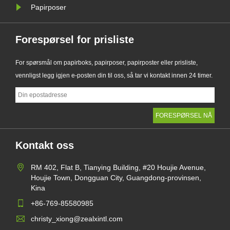
Papirposer
Forespørsel for prisliste
For spørsmål om papirboks, papirposer, papirposter eller prisliste,
vennligst legg igjen e-posten din til oss, så tar vi kontakt innen 24 timer.
Kontakt oss
RM 402, Flat B, Tianying Building, #20 Houjie Avenue,
Houjie Town, Dongguan City, Guangdong-provinsen,
Kina
+86-769-85580985
christy_xiong@zealxintl.com