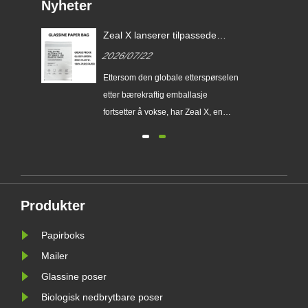
Nyheter
de
Zeal X lanserer tilpassede
Glassine-papirposer for å
2026/07/22
EU
hjelpe globale merkevarer med
å erstatte
erer
Ettersom den globale etterspørselen
engangsplastemballasje
etter bærekraftig emballasje
.
fortsetter å vokse, har Zeal X, en
profesjonell miljøvennlig
fri
emballasjeprodusent, offisielt lansert
sin oppgraderte Custom Glassine
Paper Bag-serie. Designet som et
g
førsteklasses alternativ til
Produkter
tradisjonelle plastposer, kombinerer
det ......
Papirboks
Mailer
Glassine poser
Biologisk nedbrytbare poser