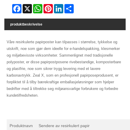
Facebook
X
WhatsApp
Pinterest
LinkedIn
Share
produktbeskrivelse
Våre resirkulerte papirposter kan tilpasses i størrelse, tykkelse og
utskrift, noe som gjør dem ideelle for e-handelspakking, klesmerker
og miljøbevisste virksomheter. Sammenlignet med tradisjonelle
polyposter, er disse papirpostposene rivebestandige, komposterbare
og plastfrie, noe som sikrer trygg levering med et lavere
karbonavtrykk. Zeal X, som en profesjonell papirposeprodusent, er
forpliktet til å tilby bærekraftige emballasjeløsninger som hjelper
bedrifter med å tiltrekke seg miljøansvarlige forbrukere og forbedre
kundetilfredsheten.
Produktnavn
Sendere av resirkulert papir