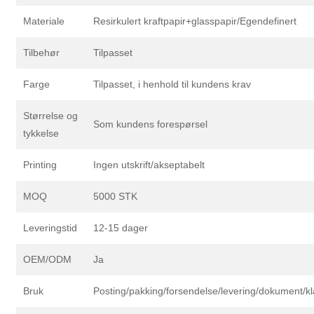
Materiale
Resirkulert kraftpapir+glasspapir/Egendefinert
Tilbehør
Tilpasset
Farge
Tilpasset, i henhold til kundens krav
Størrelse og
Som kundens forespørsel
tykkelse
Printing
Ingen utskrift/akseptabelt
MOQ
5000 STK
Leveringstid
12-15 dager
OEM/ODM
Ja
Bruk
Posting/pakking/forsendelse/levering/dokument/k