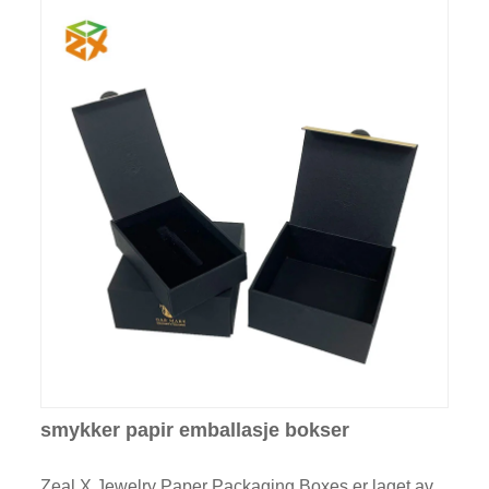
smykker papir emballasje bokser
Zeal X Jewelry Paper Packaging Boxes er laget av