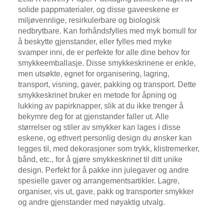
solide pappmaterialer, og disse gaveeskene er
miljøvennlige, resirkulerbare og biologisk
nedbrytbare. Kan forhåndsfylles med myk bomull for
å beskytte gjenstander, eller fylles med myke
svamper inni, de er perfekte for alle dine behov for
smykkeemballasje. Disse smykkeskrinene er enkle,
men utsøkte, egnet for organisering, lagring,
transport, visning, gaver, pakking og transport. Dette
smykkeskrinet bruker en metode for åpning og
lukking av papirknapper, slik at du ikke trenger å
bekymre deg for at gjenstander faller ut. Alle
størrelser og stiler av smykker kan lages i disse
eskene, og ethvert personlig design du ønsker kan
legges til, med dekorasjoner som trykk, klistremerker,
bånd, etc., for å gjøre smykkeskrinet til ditt unike
design. Perfekt for å pakke inn julegaver og andre
spesielle gaver og arrangementsartikler. Lagre,
organiser, vis ut, gave, pakk og transporter smykker
og andre gjenstander med nøyaktig utvalg.