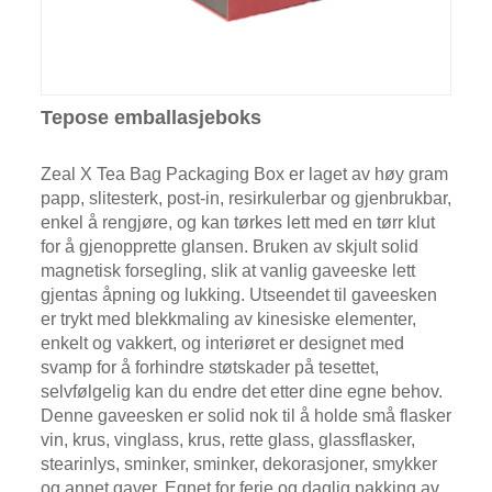
Tepose emballasjeboks
Zeal X Tea Bag Packaging Box er laget av høy gram
papp, slitesterk, post-in, resirkulerbar og gjenbrukbar,
enkel å rengjøre, og kan tørkes lett med en tørr klut
for å gjenopprette glansen. Bruken av skjult solid
magnetisk forsegling, slik at vanlig gaveeske lett
gjentas åpning og lukking. Utseendet til gaveesken
er trykt med blekkmaling av kinesiske elementer,
enkelt og vakkert, og interiøret er designet med
svamp for å forhindre støtskader på tesettet,
selvfølgelig kan du endre det etter dine egne behov.
Denne gaveesken er solid nok til å holde små flasker
vin, krus, vinglass, krus, rette glass, glassflasker,
stearinlys, sminker, sminker, dekorasjoner, smykker
og annet gaver. Egnet for ferie og daglig pakking av