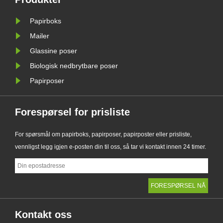
g
førsteklasses alternativ til
Papirboks
tradisjonelle plastposer, kombinerer
det ......
Mailer
Glassine poser
Biologisk nedbrytbare poser
Papirposer
Forespørsel for prisliste
For spørsmål om papirboks, papirposer, papirposter eller prisliste,
vennligst legg igjen e-posten din til oss, så tar vi kontakt innen 24 timer.
Kontakt oss