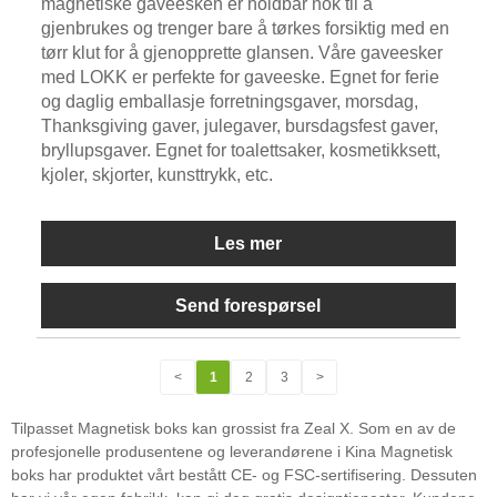
magnetiske gaveesken er holdbar nok til å
gjenbrukes og trenger bare å tørkes forsiktig med en
tørr klut for å gjenopprette glansen. Våre gaveesker
med LOKK er perfekte for gaveeske. Egnet for ferie
og daglig emballasje forretningsgaver, morsdag,
Thanksgiving gaver, julegaver, bursdagsfest gaver,
bryllupsgaver. Egnet for toalettsaker, kosmetikksett,
kjoler, skjorter, kunsttrykk, etc.
Les mer
Send forespørsel
<
1
2
3
>
Tilpasset Magnetisk boks kan grossist fra Zeal X. Som en av de
profesjonelle produsentene og leverandørene i Kina Magnetisk
boks har produktet vårt bestått CE- og FSC-sertifisering. Dessuten