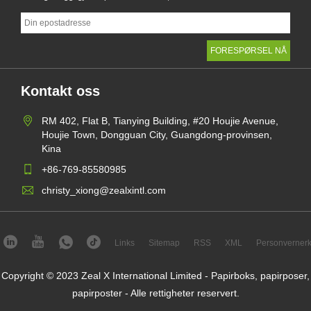
Kontakt oss
RM 402, Flat B, Tianying Building, #20 Houjie Avenue,
Houjie Town, Dongguan City, Guangdong-provinsen,
Kina
+86-769-85580985
christy_xiong@zealxintl.com
Links
Sitemap
RSS
XML
Personvernerk
Copyright © 2023 Zeal X International Limited - Papirboks, papirposer,
papirposter - Alle rettigheter reservert.