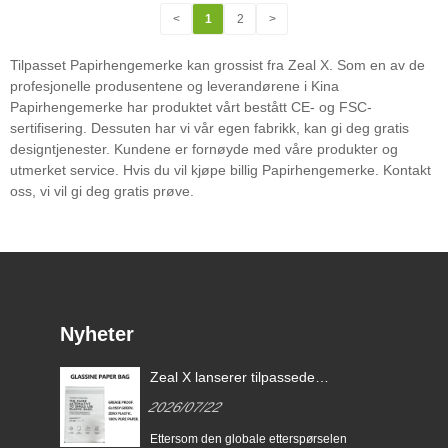
<
1
2
>
Tilpasset Papirhengemerke kan grossist fra Zeal X. Som en av de
profesjonelle produsentene og leverandørene i Kina
Papirhengemerke har produktet vårt bestått CE- og FSC-
sertifisering. Dessuten har vi vår egen fabrikk, kan gi deg gratis
designtjenester. Kundene er fornøyde med våre produkter og
utmerket service. Hvis du vil kjøpe billig Papirhengemerke. Kontakt
oss, vi vil gi deg gratis prøve.
Nyheter
de
Zeal X lanserer tilpassede
Zeal X 
Glassine-papirposer for å
glassin
2026/07/22
2026/0
EU
hjelpe globale merkevarer med
bærekra
å erstatte
PPWR-o
erer
Ettersom den globale etterspørselen
Zeal X In