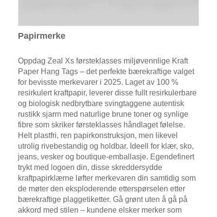
Papirmerke
Oppdag Zeal Xs førsteklasses miljøvennlige Kraft
Paper Hang Tags – det perfekte bærekraftige valget
for bevisste merkevarer i 2025. Laget av 100 %
resirkulert kraftpapir, leverer disse fullt resirkulerbare
og biologisk nedbrytbare svingtaggene autentisk
rustikk sjarm med naturlige brune toner og synlige
fibre som skriker førsteklasses håndlaget følelse.
Helt plastfri, ren papirkonstruksjon, men likevel
utrolig rivebestandig og holdbar. Ideell for klær, sko,
jeans, vesker og boutique-emballasje. Egendefinert
trykt med logoen din, disse skreddersydde
kraftpapirklærne løfter merkevaren din samtidig som
de møter den eksploderende etterspørselen etter
bærekraftige plaggetiketter. Gå grønt uten å gå på
akkord med stilen – kundene elsker merker som