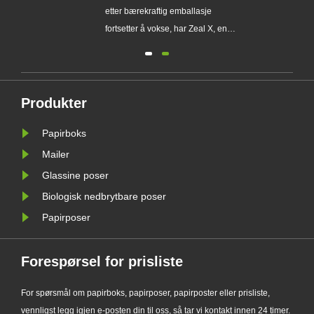
engangsplastemballasje
etter bærekraftig emballasje
tilpassed
.
fortsetter å vokse, har Zeal X, en
designet 
profesjonell miljøvennlig
Den milj
fri
emballasjeprodusent, offisielt lansert
emballasj
sin oppgraderte Custom Glassine
emballas
Paper Bag-serie. Designet som et
bedrifte
Produkter
g
førsteklasses alternativ til
nye EU P
Papirboks
tradisjonelle plastposer, kombinerer
emballas
det ......
Mailer
Glassine poser
Biologisk nedbrytbare poser
Papirposer
Forespørsel for prisliste
For spørsmål om papirboks, papirposer, papirposter eller prisliste,
vennligst legg igjen e-posten din til oss, så tar vi kontakt innen 24 timer.