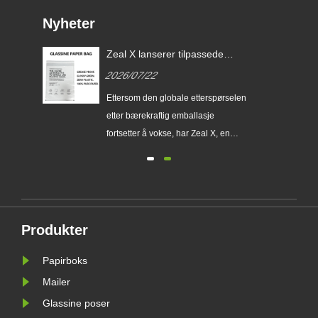
Nyheter
de
Zeal X lanserer tilpassede
Glassine-papirposer for å
2026/07/22
EU
hjelpe globale merkevarer med
å erstatte
erer
Ettersom den globale etterspørselen
engangsplastemballasje
etter bærekraftig emballasje
.
fortsetter å vokse, har Zeal X, en
profesjonell miljøvennlig
fri
emballasjeprodusent, offisielt lansert
sin oppgraderte Custom Glassine
Paper Bag-serie. Designet som et
g
førsteklasses alternativ til
Produkter
tradisjonelle plastposer, kombinerer
det ......
Papirboks
Mailer
Glassine poser