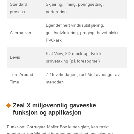
Standard
Skjæring, liming, poengsetting,
prosess
perforering
Egendefinert vindusutskjæring,
Alternativer
gull-/sølvfoliering, preging, hevet blekk,
PVC-ark
Flat View, 3D-mock-up, fysisk
Bevis
prøvetaking (på forespørsel)
Turn Around
7-15 virkedager , rush/det avhenger av
Time
mengden
Zeal X miljøvennlig gaveeske
funksjon og applikasjon
Funksjon: Corrugate Mailer Box kuttes glatt, kan raskt
monteres, perfekt total hardhet og stabilitet, maksimerer