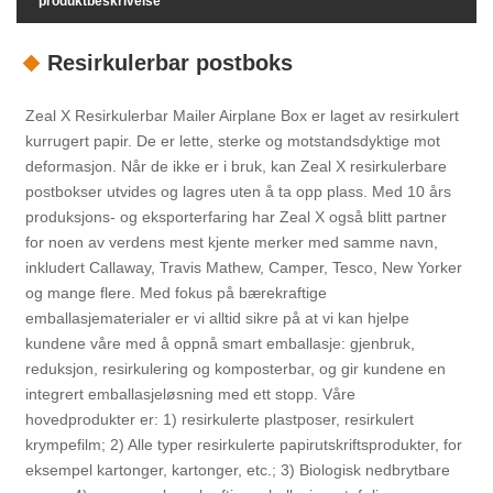
produktbeskrivelse
Resirkulerbar postboks
Zeal X Resirkulerbar Mailer Airplane Box er laget av resirkulert
kurrugert papir. De er lette, sterke og motstandsdyktige mot
deformasjon. Når de ikke er i bruk, kan Zeal X resirkulerbare
postbokser utvides og lagres uten å ta opp plass. Med 10 års
produksjons- og eksporterfaring har Zeal X også blitt partner
for noen av verdens mest kjente merker med samme navn,
inkludert Callaway, Travis Mathew, Camper, Tesco, New Yorker
og mange flere. Med fokus på bærekraftige
emballasjematerialer er vi alltid sikre på at vi kan hjelpe
kundene våre med å oppnå smart emballasje: gjenbruk,
reduksjon, resirkulering og komposterbar, og gir kundene en
integrert emballasjeløsning med ett stopp. Våre
hovedprodukter er: 1) resirkulerte plastposer, resirkulert
krympefilm; 2) Alle typer resirkulerte papirutskriftsprodukter, for
eksempel kartonger, kartonger, etc.; 3) Biologisk nedbrytbare