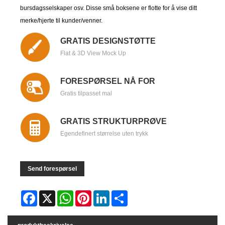
bursdagsselskaper osv. Disse små boksene er flotte for å vise ditt
merke/hjerte til kunder/venner.
GRATIS DESIGNSTØTTE
Flat & 3D View Mock Up
FORESPØRSEL NÅ FOR
Gratis tilpasset mal
GRATIS STRUKTURPRØVE
Egendefinert størrelse uten trykk
Send forespørsel
Facebook
X
WhatsApp
Pinterest
LinkedIn
Share