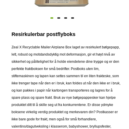
Resirkulerbar postflyboks
Zeal X Recyclable Mailer Airplane Box laget av resirkulert bølgepapp,
lett, robust og motstandsdyktig mot deformasjon, gir et høyt nivå av
sikkerhet og pålitelighet for å holde eiendelene dine trygge og er den
perfekte fraktboksen for små bedrifter. Postboks uten lim,
stiftemaskinen og tapen kan settes sammen til en liten frakteske, som
ikke trenger tape når den er i bruk, kan foldes ut når den ikke er i bruk,
og kan pakkes i papir når kartongen transporteres og lagres for å
spare plass og spare frakt. Bruk av nye bølgepappesker kan hjelpe
produktet ditt til å skille seg ut fra konkurrentene. Er disse ydmyke
boksene virkelig verdig produktet og merkevaren din? Postkasser er
ikke bare gode for frakt, men også for små forhandlere,
valentins/dagutveksling i klasserom, babyshower, bryllupsfester,