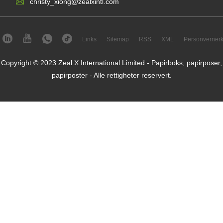
christy_xiong@zealxintl.com
Links
Sitemap
RSS
XML
Personvernerk
Copyright © 2023 Zeal X International Limited - Papirboks, papirposer,
papirposter - Alle rettigheter reservert.