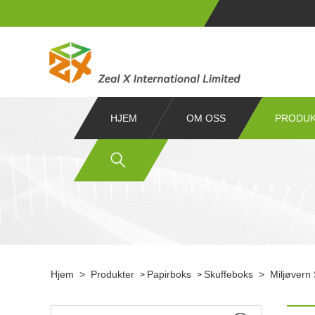
HJEM
OM OSS
PRODU
Hjem
>
Produkter
Papirboks
Skuffeboks
>
Miljøvern
>
>