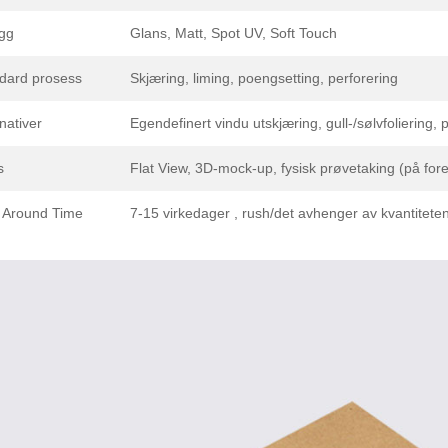
gg
Glans, Matt, Spot UV, Soft Touch
dard prosess
Skjæring, liming, poengsetting, perforering
nativer
Egendefinert vindu utskjæring, gull-/sølvfoliering,
s
Flat View, 3D-mock-up, fysisk prøvetaking (på for
 Around Time
7-15 virkedager , rush/det avhenger av kvantitete