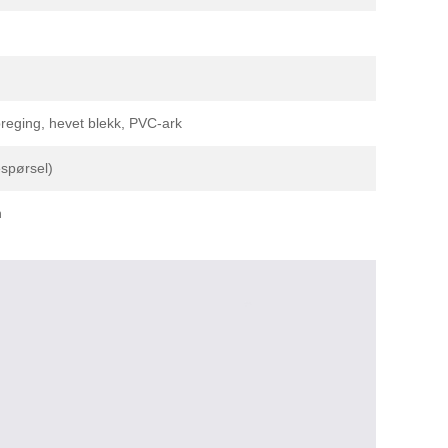
 preging, hevet blekk, PVC-ark
espørsel)
n