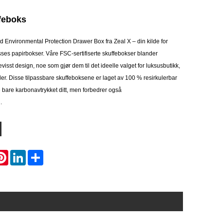
ffeboks
 Environmental Protection Drawer Box fra Zeal X – din kilde for
sses papirbokser. Våre FSC-sertifiserte skuffebokser blander
isst design, noe som gjør dem til det ideelle valget for luksusbutikk,
er. Disse tilpassbare skuffeboksene er laget av 100 % resirkulerbar
 bare karbonavtrykket ditt, men forbedrer også
.
atsApp
Pinterest
LinkedIn
Share