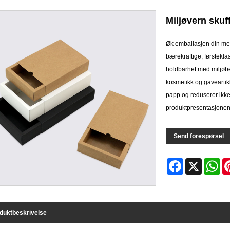
Miljøvern sku
Øk emballasjen din med
bærekraftige, førstekla
holdbarhet med miljøbev
kosmetikk og gaveartikl
papp og reduserer ikke
produktpresentasjonen
Send forespørsel
Facebook
X
Wh
duktbeskrivelse