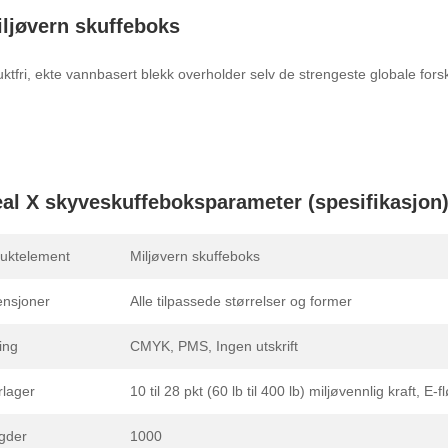
ljøvern skuffeboks
tfri, ekte vannbasert blekk overholder selv de strengeste globale forsk
al X skyveskuffeboksparameter (spesifikasjon
uktelement
Miljøvern skuffeboks
nsjoner
Alle tilpassede størrelser og former
ing
CMYK, PMS, Ingen utskrift
rlager
10 til 28 pkt (60 lb til 400 lb) miljøvennlig kraft,
gder
1000