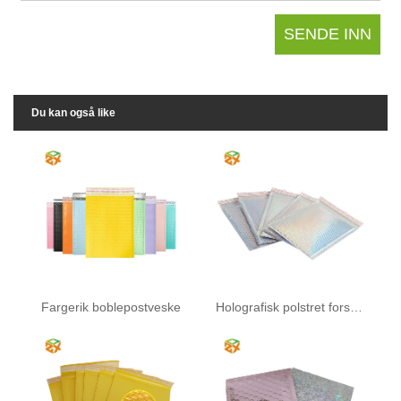
Du kan også like
Fargerik boblepostveske
Holografisk polstret forsendelse