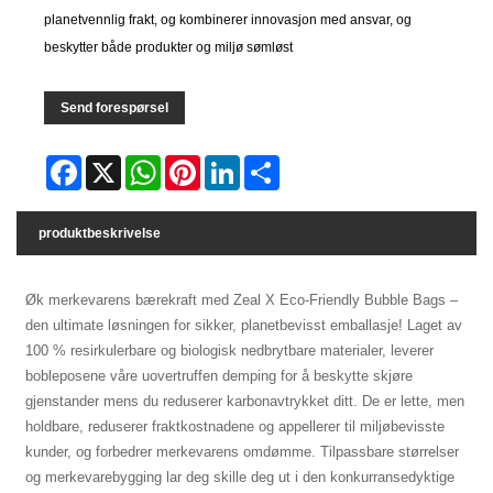
planetvennlig frakt, og kombinerer innovasjon med ansvar, og
beskytter både produkter og miljø sømløst
Send forespørsel
Facebook
X
WhatsApp
Pinterest
LinkedIn
Share
produktbeskrivelse
Øk merkevarens bærekraft med Zeal X Eco-Friendly Bubble Bags –
den ultimate løsningen for sikker, planetbevisst emballasje! Laget av
100 % resirkulerbare og biologisk nedbrytbare materialer, leverer
bobleposene våre uovertruffen demping for å beskytte skjøre
gjenstander mens du reduserer karbonavtrykket ditt. De er lette, men
holdbare, reduserer fraktkostnadene og appellerer til miljøbevisste
kunder, og forbedrer merkevarens omdømme. Tilpassbare størrelser
og merkevarebygging lar deg skille deg ut i den konkurransedyktige