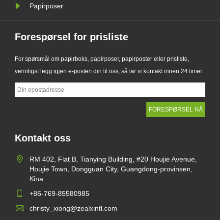
Papirposer
Forespørsel for prisliste
For spørsmål om papirboks, papirposer, papirposter eller prisliste,
vennligst legg igjen e-posten din til oss, så tar vi kontakt innen 24 timer.
Kontakt oss
RM 402, Flat B, Tianying Building, #20 Houjie Avenue,
Houjie Town, Dongguan City, Guangdong-provinsen,
Kina
+86-769-85580985
christy_xiong@zealxintl.com