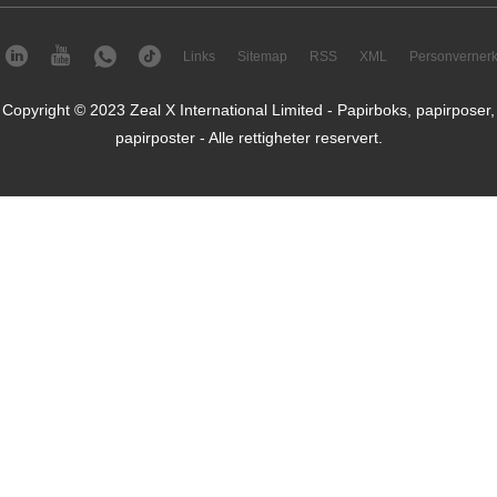
Links
Sitemap
RSS
XML
Personvernerk
Copyright © 2023 Zeal X International Limited - Papirboks, papirposer,
papirposter - Alle rettigheter reservert.