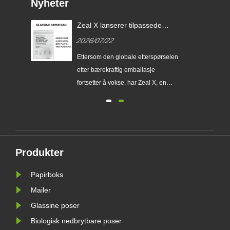
Nyheter
de
Zeal X lanserer tilpassede
Glassine-papirposer for å
2026/07/22
EU
hjelpe globale merkevarer med
å erstatte
erer
Ettersom den globale etterspørselen
engangsplastemballasje
etter bærekraftig emballasje
.
fortsetter å vokse, har Zeal X, en
profesjonell miljøvennlig
fri
emballasjeprodusent, offisielt lansert
sin oppgraderte Custom Glassine
Paper Bag-serie. Designet som et
g
førsteklasses alternativ til
Produkter
tradisjonelle plastposer, kombinerer
det ......
Papirboks
Mailer
Glassine poser
Biologisk nedbrytbare poser