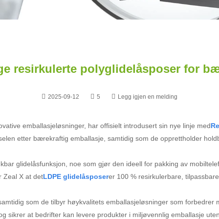
ge resirkulerte polyglidelåsposer for 
2025-09-12
5
Legg igjen en melding
tive emballasjeløsninger, har offisielt introdusert sin nye linje med
Re
en etter bærekraftig emballasje, samtidig som de opprettholder holdbarhe
rukbar glidelåsfunksjon, noe som gjør den ideell for pakking av mobiltel
r Zeal X at det
LDPE glidelåsposer
er 100 % resirkulerbare, tilpassbar
l samtidig som de tilbyr høykvalitets emballasjeløsninger som forbedrer
 sikrer at bedrifter kan levere produkter i miljøvennlig emballasje ute