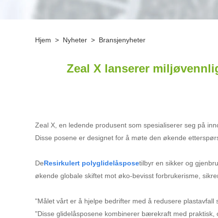
Hjem
>
Nyheter
>
Bransjenyheter
Zeal X lanserer miljøvennli
Zeal X, en ledende produsent som spesialiserer seg på innova
Disse posene er designet for å møte den økende etterspørsel
De
Resirkulert polyglidelåspose
tilbyr en sikker og gjenb
økende globale skiftet mot øko-bevisst forbrukerisme, sikre
"Målet vårt er å hjelpe bedrifter med å redusere plastavfal
"Disse glidelåsposene kombinerer bærekraft med praktisk, og