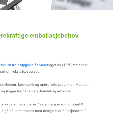
bærekraftige emballasjebehov
sirkulerte polyglidelåsposer
laget av LDPE-materiale.
t, fleksibilitet og stil.
efontilbehør, kosmetikk og andre lette produkter. Med det
e og trygge for både detaljhandel og e-handel.
 merkevareimaget deres," sa en talsperson for Zeal X.
n å gå på kompromiss med design eller funksjonalitet."