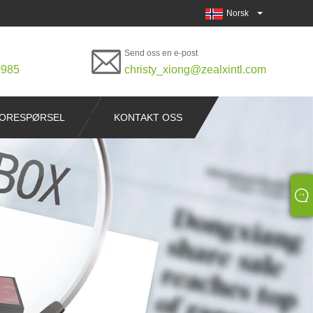
Norsk‎
Send oss ​​en e-post
0985
christy_xiong@zealxintl.com
FORESPØRSEL
KONTAKT OSS