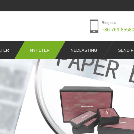
Ring oss
+86-769-8558
KTER
NYHETER
NEDLASTING
SEND 